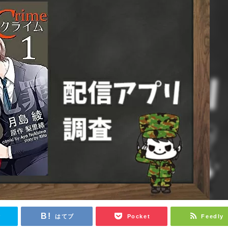
r
はてブ
Pocket
Feedly