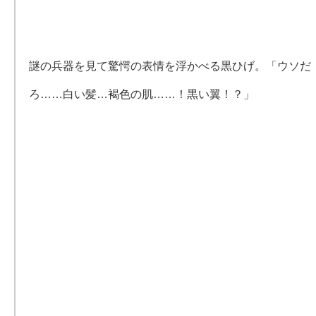
謎の兵器を見て驚愕の表情を浮かべる黒ひげ。「ウソだ
ろ……白い髪…褐色の肌……！黒い翼！？」