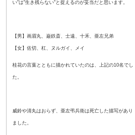
い”は”生き残らない”と捉えるのが妥当だと思います。
【男】画眉丸、巌鉄斎、士遠、十禾、亜左兄弟
【女】佐切、杠、ヌルガイ、メイ
桂花の言葉とともに描かれていたのは、上記の10名でし
た。
威鈴や清丸はおらず、亜左弔兵衛は死亡した描写があり
ました。