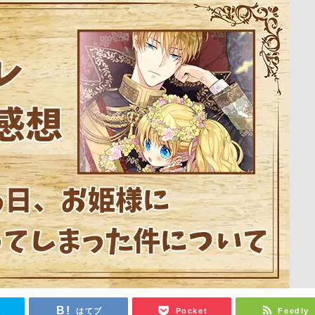
r
はてブ
Pocket
Feedly