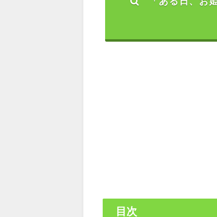
「ある日、お
目次