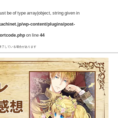
st be of type array|object, string given in
achinet.jp/wp-content/plugins/post-
hortcode.php
on line
44
終了している場合があります