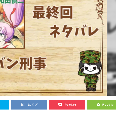
r
はてブ
Pocket
Feedly