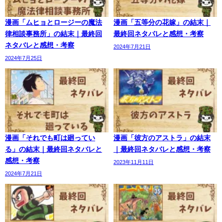
漫画「ムヒョとロージーの魔法
漫画「五等分の花嫁」の結末｜
律相談事務所」の結末｜最終回
最終回ネタバレと感想・考察
ネタバレと感想・考察
2024年7月21日
2024年7月25日
漫画「それでも町は廻ってい
漫画「彼方のアストラ」の結末
る」の結末｜最終回ネタバレと
｜最終回ネタバレと感想・考察
感想・考察
2023年11月11日
2024年7月21日