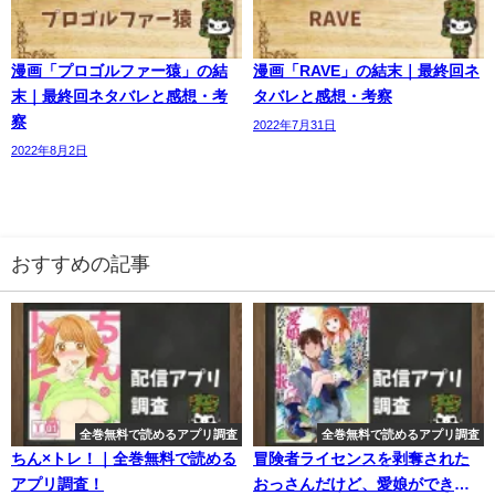
漫画「プロゴルファー猿」の結
漫画「RAVE」の結末｜最終回ネ
末｜最終回ネタバレと感想・考
タバレと感想・考察
察
2022年7月31日
2022年8月2日
おすすめの記事
全巻無料で読めるアプリ調査
全巻無料で読めるアプリ調査
ちん×トレ！｜全巻無料で読める
冒険者ライセンスを剥奪された
アプリ調査！
おっさんだけど、愛娘ができた