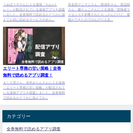
のでのんびり人生を謳歌する｜
うみぼうずさんによる漫画「ちん×ト
斧名田マニマニさん、唯浦史さん、渡辺樹
レ！」が配信されている漫画アプリを調査
さん、藤ちょこさんによる漫画「冒険者ラ
全巻無料で読めるアプリ調査！
しました。全巻無料で読めるかどうかに加
イセンスを剥奪されたおっさんだけど、愛
えてお得に読めるサービスやあら...
娘ができたのでのんびり人生...
全巻無料で読めるアプリ調査
エリート専務の甘い策略｜全巻
無料で読めるアプリ調査！
ましろ雪さん、滝井みらんさんによる漫画
「エリート専務の甘い策略」が配信されて
いる漫画アプリを調査しました。全巻無料
で読めるかどうかに加えてお...
カテゴリー
全巻無料で読めるアプリ調査