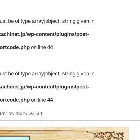
st be of type array|object, string given in
achinet.jp/wp-content/plugins/post-
hortcode.php
on line
44
st be of type array|object, string given in
achinet.jp/wp-content/plugins/post-
hortcode.php
on line
44
終了している場合があります