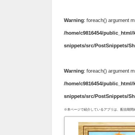
Warning
: foreach() argument mu
/home/c9816454/public_html/k
snippets/src/PostSnippets/S
Warning
: foreach() argument mu
/home/c9816454/public_html/k
snippets/src/PostSnippets/S
※本ページで紹介しているアプリは、配信期間