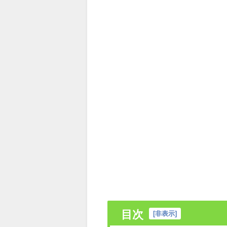
目次
[
非表示
]