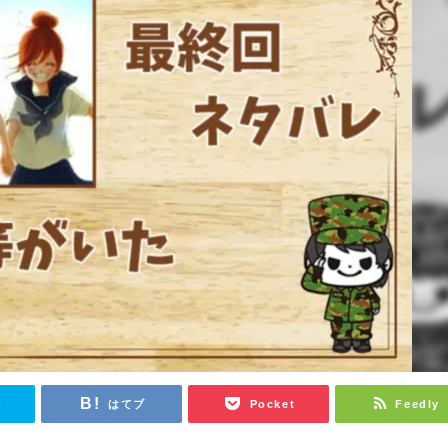
r
はてブ
Pocket
Feedly