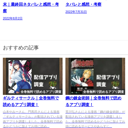
末｜最終回ネタバレと感想・考
タバレと感想・考察
察
2022年7月31日
2022年8月2日
おすすめの記事
全巻無料で読めるアプリ調査
全巻無料で読めるアプリ調査
ギルティサークル｜全巻無料で
鋼の錬金術師｜全巻無料で読め
読めるアプリ調査！
るアプリ調査！
山本やみーさん、門馬司さんによる漫画
荒川弘さんによる漫画「鋼の錬金術師」が
「ギルティサークル」が配信されている漫
配信されている漫画アプリを調査しまし
画アプリを調査しました。全巻無料で読め
た。全巻無料で読めるかどうかに加えてお
るかどうかに加えてお得に読め...
得に読めるサービスやあらすじ...