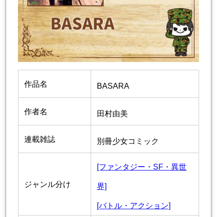
作品名
BASARA
作者名
田村由美
連載雑誌
別冊少女コミック
[ファンタジー・SF・異世
ジャンル分け
界]
[バトル・アクション]