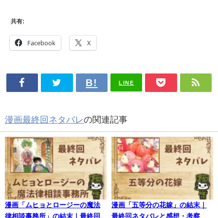
共有:
Facebook
X
LINE
漫画最終回ネタバレ
の関連記事
漫画「ムヒョとロージーの魔法
漫画「五等分の花嫁」の結末｜
律相談事務所」の結末｜最終回
最終回ネタバレと感想・考察