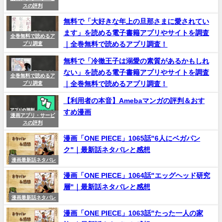
スの評判
無料で「大好きな年上の旦那さまに愛されてい
ます」を読める電子書籍アプリやサイトを調査
全巻無料で読めるア
｜全巻無料で読めるアプリ調査！
プリ調査
無料で「冷徹王子は溺愛の素質があるかもしれ
ない」を読める電子書籍アプリやサイトを調査
全巻無料で読めるア
｜全巻無料で読めるアプリ調査！
プリ調査
【利用者の本音】Amebaマンガの評判＆おす
すめ漫画
漫画アプリ・サービ
スの評判
漫画「ONE PIECE」1065話"6人にベガパン
ク"｜最新話ネタバレと感想
漫画最新話ネタバレ
漫画「ONE PIECE」1064話"エッグヘッド研究
層"｜最新話ネタバレと感想
漫画最新話ネタバレ
漫画「ONE PIECE」1063話"たった一人の家