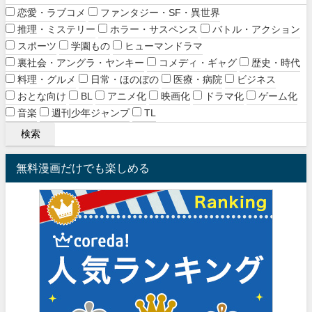
恋愛・ラブコメ
ファンタジー・SF・異世界
推理・ミステリー
ホラー・サスペンス
バトル・アクション
スポーツ
学園もの
ヒューマンドラマ
裏社会・アングラ・ヤンキー
コメディ・ギャグ
歴史・時代
料理・グルメ
日常・ほのぼの
医療・病院
ビジネス
おとな向け
BL
アニメ化
映画化
ドラマ化
ゲーム化
音楽
週刊少年ジャンプ
TL
無料漫画だけでも楽しめる