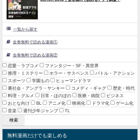
全巻無料で読めるアプリ
調査
一覧から探す
全巻無料で読める漫画①
全巻無料で読める漫画②
恋愛・ラブコメ
ファンタジー・SF・異世界
推理・ミステリー
ホラー・サスペンス
バトル・アクション
スポーツ
学園もの
ヒューマンドラマ
裏社会・アングラ・ヤンキー
コメディ・ギャグ
歴史・時代
料理・グルメ
日常・ほのぼの
医療・病院
ビジネス
おとな向け
BL
アニメ化
映画化
ドラマ化
ゲーム化
音楽
週刊少年ジャンプ
TL
無料漫画だけでも楽しめる