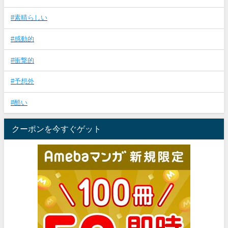
#素晴らしい
#感動的
#衝撃的
#予想外
#酷い
クーポンを今すぐゲット