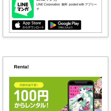
LINE Corporation
無料
posted with アプリー
チ
Renta!