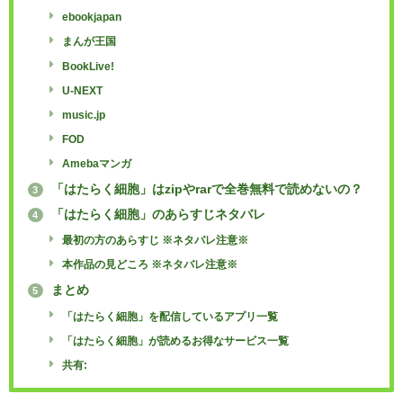
ebookjapan
まんが王国
BookLive!
U-NEXT
music.jp
FOD
Amebaマンガ
「はたらく細胞」はzipやrarで全巻無料で読めないの？
3
「はたらく細胞」のあらすじネタバレ
4
最初の方のあらすじ ※ネタバレ注意※
本作品の見どころ ※ネタバレ注意※
まとめ
5
「はたらく細胞」を配信しているアプリ一覧
「はたらく細胞」が読めるお得なサービス一覧
共有: