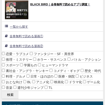
BLACK BIRD｜全巻無料で読めるアプリ調査！
全巻無料で読めるアプリ
調査
一覧から探す
全巻無料で読める漫画①
全巻無料で読める漫画②
恋愛・ラブコメ
ファンタジー・SF・異世界
推理・ミステリー
ホラー・サスペンス
バトル・アクション
スポーツ
学園もの
ヒューマンドラマ
裏社会・アングラ・ヤンキー
コメディ・ギャグ
歴史・時代
料理・グルメ
日常・ほのぼの
医療・病院
ビジネス
おとな向け
BL
アニメ化
映画化
ドラマ化
ゲーム化
音楽
週刊少年ジャンプ
TL