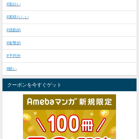
#面白い
#素晴らしい
#感動的
#衝撃的
#予想外
#酷い
クーポンを今すぐゲット