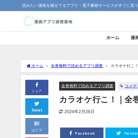
読みたい漫画を載せてるアプリ・電子書籍サービスがすぐに見
ホーム
漫
ホーム
全巻無料で読めるアプリ調査
カラオケ行こ
全巻無料で読めるアプリ調査
コメデ
シェア
カラオケ行こ！｜全
Tweet
2024年2月26日
B!
はてブ
Facebook
Twitte