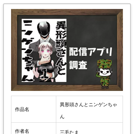
異形頭さんとニンゲンちゃ
作品名
ん
作者名
三毛たま