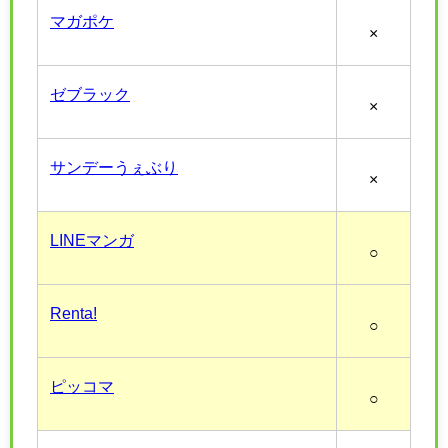
マガポケ
×
ゼブラック
×
サンデーうぇぶり
×
LINEマンガ
○
Renta!
○
ピッコマ
○