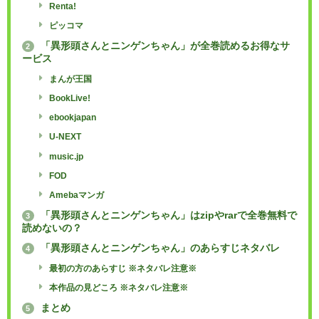
Renta!
ピッコマ
「異形頭さんとニンゲンちゃん」が全巻読めるお得なサ
2
ービス
まんが王国
BookLive!
ebookjapan
U-NEXT
music.jp
FOD
Amebaマンガ
「異形頭さんとニンゲンちゃん」はzipやrarで全巻無料で
3
読めないの？
「異形頭さんとニンゲンちゃん」のあらすじネタバレ
4
最初の方のあらすじ ※ネタバレ注意※
本作品の見どころ ※ネタバレ注意※
まとめ
5