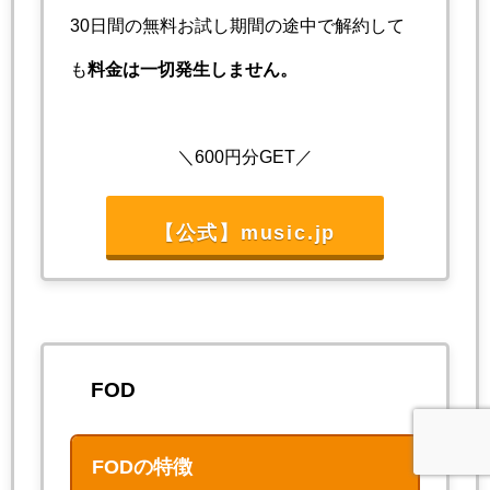
30日間の無料お試し期間の途中で解約して
も
料金は一切発生しません。
＼600円分GET／
【公式】music.jp
FOD
FODの特徴