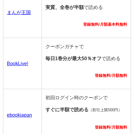
実質、全巻が半額
で読める
まんが王国
登録無料/月額基本料無料
クーポンガチャで
毎日1巻分が最大50％オフ
で読める
BookLive!
登録無料/月額無料
初回ログイン時のクーポンで
すぐに半額で読める
（割引上限500円）
ebookjapan
登録無料/月額無料