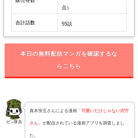
販売巻数
点）
合計話数
55話
本日の無料配信マンガを確認するな
らこちら
真木蛍五
さんによる漫画
「可愛いだけじゃない式守
ゼン隊員
さん」
が配信されている漫画アプリを調査しまし
た。