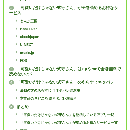
「可愛いだけじゃない式守さん」が全巻読めるお得なサ
2
ービス
まんが王国
BookLive!
ebookjapan
U-NEXT
music.jp
FOD
「可愛いだけじゃない式守さん」はzipやrarで全巻無料で
3
読めないの？
「可愛いだけじゃない式守さん」のあらすじネタバレ
4
最初の方のあらすじ ※ネタバレ注意※
本作品の見どころ ※ネタバレ注意※
まとめ
5
「可愛いだけじゃない式守さん」を配信しているアプリ一覧
「可愛いだけじゃない式守さん」が読めるお得なサービス一覧