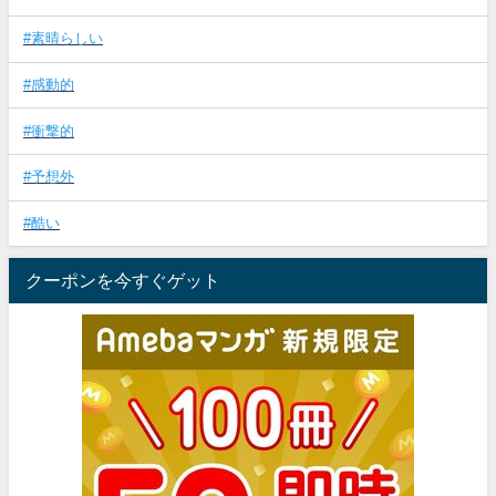
#素晴らしい
#感動的
#衝撃的
#予想外
#酷い
クーポンを今すぐゲット