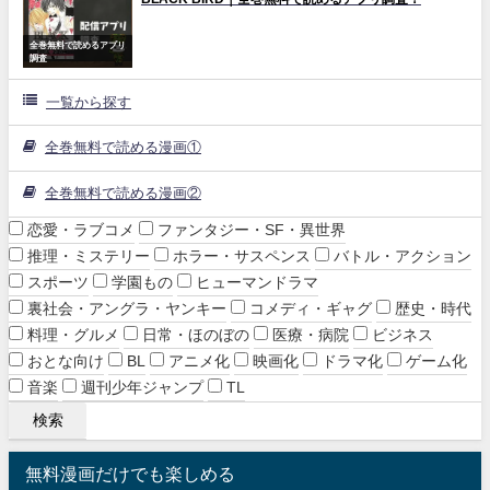
全巻無料で読めるアプリ
調査
一覧から探す
全巻無料で読める漫画①
全巻無料で読める漫画②
恋愛・ラブコメ
ファンタジー・SF・異世界
推理・ミステリー
ホラー・サスペンス
バトル・アクション
スポーツ
学園もの
ヒューマンドラマ
裏社会・アングラ・ヤンキー
コメディ・ギャグ
歴史・時代
料理・グルメ
日常・ほのぼの
医療・病院
ビジネス
おとな向け
BL
アニメ化
映画化
ドラマ化
ゲーム化
音楽
週刊少年ジャンプ
TL
無料漫画だけでも楽しめる