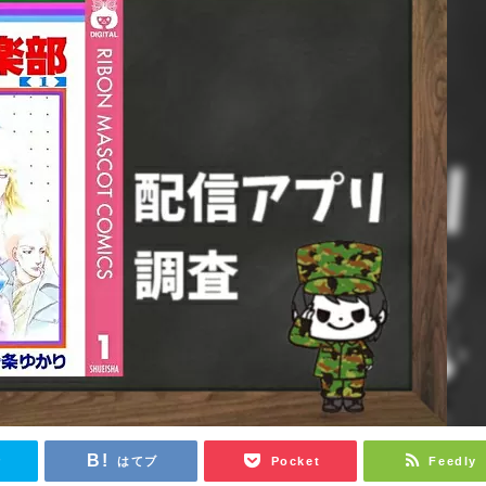
r
はてブ
Pocket
Feedly