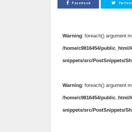
Facebook
Twitte
Warning
: foreach() argument mu
/home/c9816454/public_html/k
snippets/src/PostSnippets/S
Warning
: foreach() argument mu
/home/c9816454/public_html/k
snippets/src/PostSnippets/S