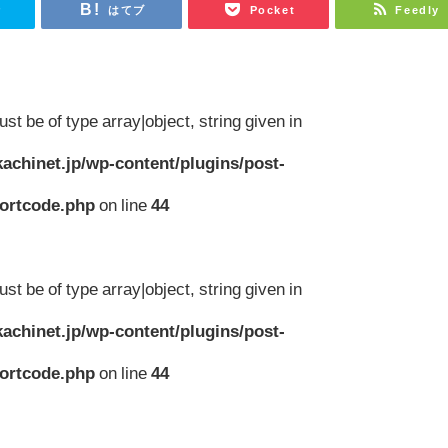
r
はてブ
Pocket
Feedly
st be of type array|object, string given in
achinet.jp/wp-content/plugins/post-
hortcode.php
on line
44
st be of type array|object, string given in
achinet.jp/wp-content/plugins/post-
hortcode.php
on line
44