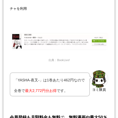
チャを利用
出典：BookLive!
「YASHA-夜叉-」は1巻あたり462円なので
ヨミ隊員
全巻で
最大2,772円分お得
です。
会員登録も月額料金も無料
で、
無料漫画や最大50％