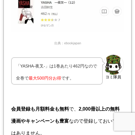
出典：ebookjapan
「YASHA-夜叉-」は1巻あたり462円なので
ヨミ隊員
全巻で
最大500円分お得
です。
会員登録も月額料金も無料
で、
2,000冊以上の無料
漫画やキャンペーンも豊富
なので登録しておいて損
はありません。