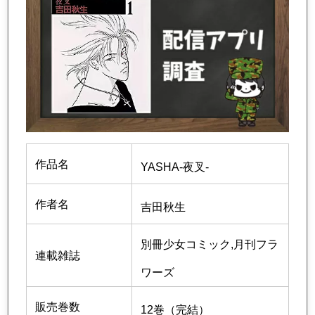
作品名
YASHA-夜叉-
作者名
吉田秋生
別冊少女コミック,月刊フラ
連載雑誌
ワーズ
販売巻数
12巻（完結）