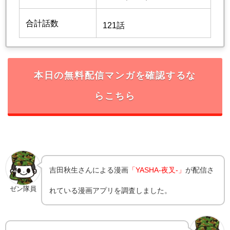
合計話数
121話
本日の無料配信マンガを確認するな
らこちら
吉田秋生
さんによる漫画
「YASHA-夜叉-」
が配信さ
ゼン隊員
れている漫画アプリを調査しました。