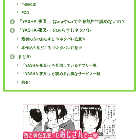
music.jp
FOD
「YASHA-夜叉-」はzipやrarで全巻無料で読めないの？
3
「YASHA-夜叉-」のあらすじネタバレ
4
最初の方のあらすじ ※ネタバレ注意※
本作品の見どころ ※ネタバレ注意※
まとめ
5
「YASHA-夜叉-」を配信しているアプリ一覧
「YASHA-夜叉-」が読めるお得なサービス一覧
共有: