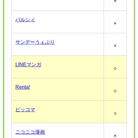
×
パルシィ
×
サンデーうぇぶり
×
LINEマンガ
○
Renta!
○
ピッコマ
○
ニコニコ漫画
×