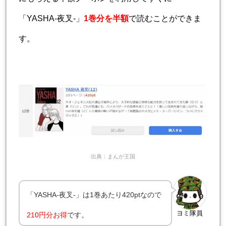
「YASHA-夜叉-」
1巻分を半額
で読むことができま
す。
出典：まんが王国
「YASHA-夜叉-」は1巻あたり420ptなので
ヨミ隊員
210円分お得
です。