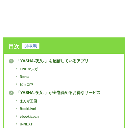
目次
[
非表示
]
「YASHA-夜叉-」を配信しているアプリ
1
LINEマンガ
Renta!
ピッコマ
「YASHA-夜叉-」が全巻読めるお得なサービス
2
まんが王国
BookLive!
ebookjapan
U-NEXT