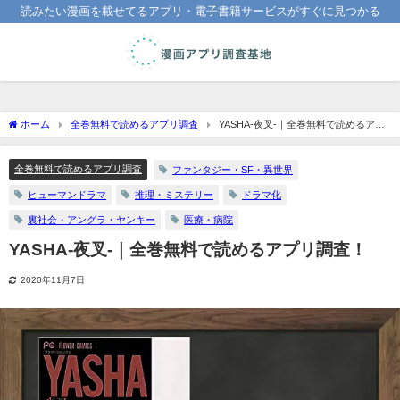
読みたい漫画を載せてるアプリ・電子書籍サービスがすぐに見つかる
ホーム
全巻無料で読めるアプリ調査
YASHA-夜叉-｜全巻無料で読めるアプ
リ調査！
全巻無料で読めるアプリ調査
ファンタジー・SF・異世界
ヒューマンドラマ
推理・ミステリー
ドラマ化
裏社会・アングラ・ヤンキー
医療・病院
YASHA-夜叉-｜全巻無料で読めるアプリ調査！
2020年11月7日