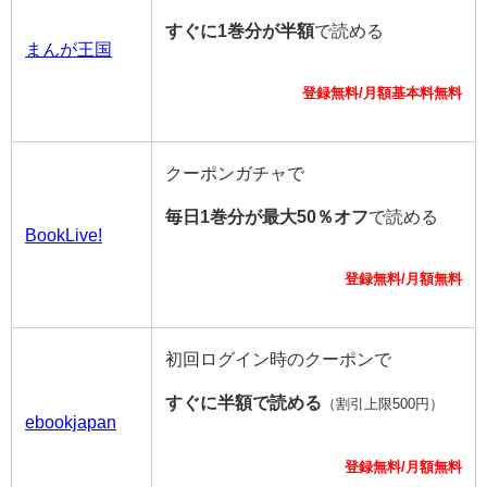
すぐに1巻分が半額
で読める
まんが王国
登録無料/月額基本料無料
クーポンガチャで
毎日1巻分が最大50％オフ
で読める
BookLive!
登録無料/月額無料
初回ログイン時のクーポンで
すぐに半額で読める
（割引上限500円）
ebookjapan
登録無料/月額無料