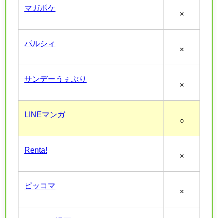
マガポケ
×
パルシィ
×
サンデーうぇぶり
×
LINEマンガ
○
Renta!
×
ピッコマ
×