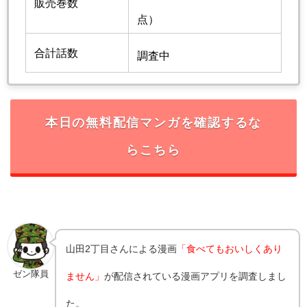
販売巻数
点）
合計話数
調査中
本日の無料配信マンガを確認するな
らこちら
山田2丁目
さんによる漫画
「食べてもおいしくあり
ゼン隊員
ません」
が配信されている漫画アプリを調査しまし
た。