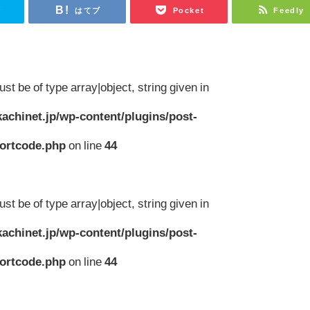
r
はてブ
Pocket
Feedly
st be of type array|object, string given in
achinet.jp/wp-content/plugins/post-
hortcode.php
on line
44
st be of type array|object, string given in
achinet.jp/wp-content/plugins/post-
hortcode.php
on line
44