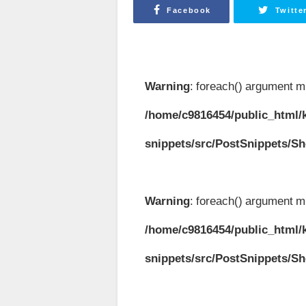
Facebook
Twitte
Warning
: foreach() argument mu
/home/c9816454/public_html/k
snippets/src/PostSnippets/S
Warning
: foreach() argument mu
/home/c9816454/public_html/k
snippets/src/PostSnippets/S