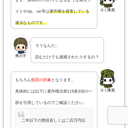
ヨミ隊員
イトやzip、rar等は
著作権を侵害している
違法なものです。
そうなんだ。
男の子
読むだけでも逮捕されたりするの？
もちろん
処罰の対象
となります。
ヨミ隊員
具体的には以下に著作権法第119条3項の一
部を引用しているのでご確認ください。
二年以下の懲役若しくは二百万円以