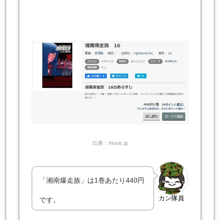
出典：music.jp
「湘南爆走族」は1巻あたり440円
カン隊員
です。