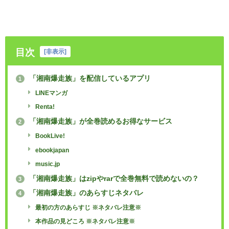
目次
[
非表示
]
「湘南爆走族」を配信しているアプリ
1
LINEマンガ
Renta!
「湘南爆走族」が全巻読めるお得なサービス
2
BookLive!
ebookjapan
music.jp
「湘南爆走族」はzipやrarで全巻無料で読めないの？
3
「湘南爆走族」のあらすじネタバレ
4
最初の方のあらすじ ※ネタバレ注意※
本作品の見どころ ※ネタバレ注意※