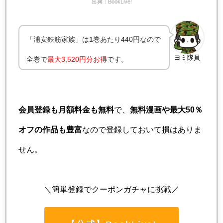
出典：BookLive!
「浦安鉄筋家族」は1巻あたり440円なので
ヨミ隊員
全巻で
最大3,520円分お得
です。
会員登録も月額料金も無料
で、
無料漫画や最大50％
オフの作品も豊富
なので登録しておいて損はありま
せん。
＼簡単登録でクーポンガチャに挑戦／