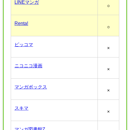
LINEマンガ
○
Renta!
○
ピッコマ
×
ニコニコ漫画
×
マンガボックス
×
スキマ
×
マンガ図書館Z