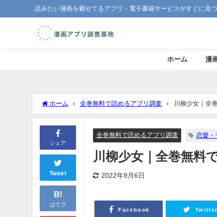
読みたい漫画を載せてるアプリ・電子書籍サービスがすぐに見
ホーム
漫
ホーム
全巻無料で読めるアプリ調査
川柳少女｜全
全巻無料で読めるアプリ調査
恋愛・
シェア
川柳少女｜全巻無料
Tweet
2022年9月6日
B!
はてブ
Facebook
Twitte