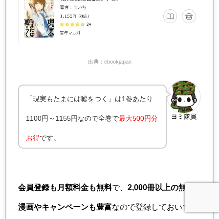
出典：ebookjapan
「現実もたまには嘘をつく」は1巻あたり
ヨミ隊員
1100円～1155円なので全巻で
最大500円分
お得
です。
会員登録も月額料金も無料
で、
2,000冊以上の無料
漫画やキャンペーンも豊富
なので登録しておいて損