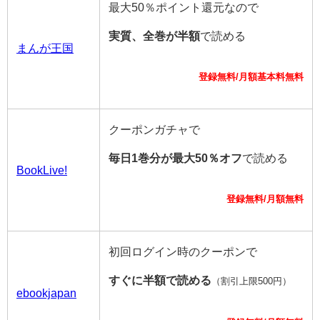
最大50％ポイント還元なので
実質、全巻が半額
で読める
まんが王国
登録無料/月額基本料無料
クーポンガチャで
毎日1巻分が最大50％オフ
で読める
BookLive!
登録無料/月額無料
初回ログイン時のクーポンで
すぐに半額で読める
（割引上限500円）
ebookjapan