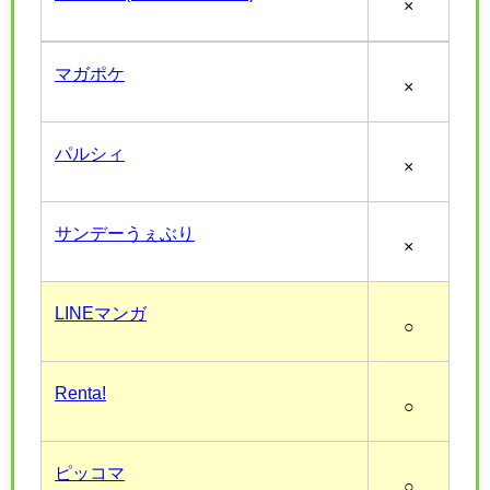
×
マガポケ
×
パルシィ
×
サンデーうぇぶり
×
LINEマンガ
○
Renta!
○
ピッコマ
○