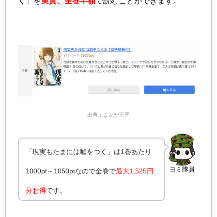
く」を
実質、全巻半額
で読むことができます。
出典：まんが王国
「現実もたまには嘘をつく」は1巻あたり
ヨミ隊員
1000pt～1050ptなので全巻で
最大
1,525円
分お得
です。