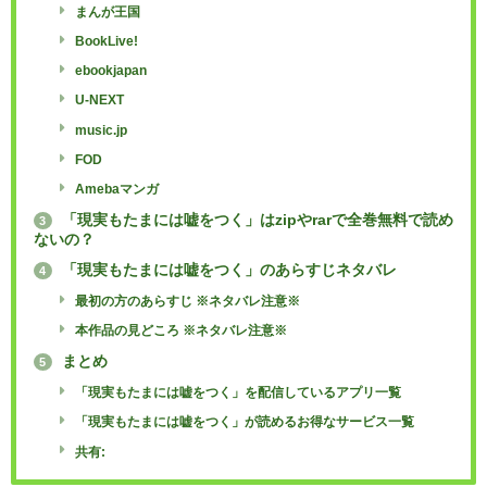
まんが王国
BookLive!
ebookjapan
U-NEXT
music.jp
FOD
Amebaマンガ
「現実もたまには嘘をつく」はzipやrarで全巻無料で読め
3
ないの？
「現実もたまには嘘をつく」のあらすじネタバレ
4
最初の方のあらすじ ※ネタバレ注意※
本作品の見どころ ※ネタバレ注意※
まとめ
5
「現実もたまには嘘をつく」を配信しているアプリ一覧
「現実もたまには嘘をつく」が読めるお得なサービス一覧
共有: