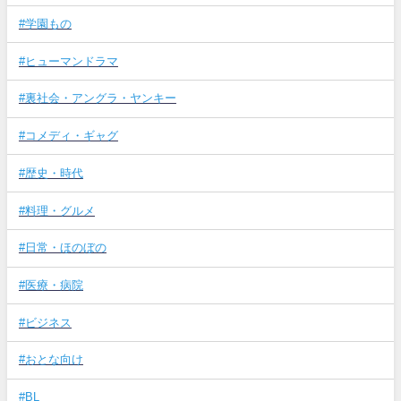
#学園もの
#ヒューマンドラマ
#裏社会・アングラ・ヤンキー
#コメディ・ギャグ
#歴史・時代
#料理・グルメ
#日常・ほのぼの
#医療・病院
#ビジネス
#おとな向け
#BL