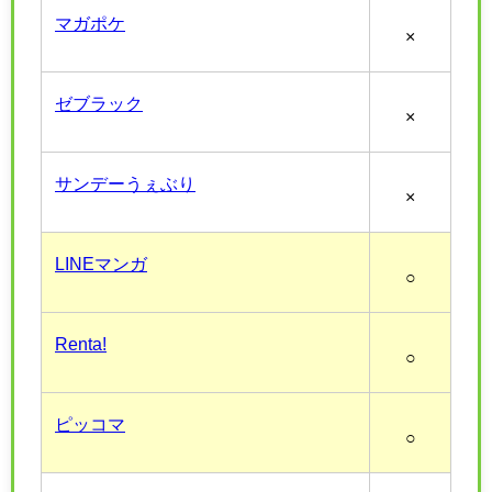
マガポケ
×
ゼブラック
×
サンデーうぇぶり
×
LINEマンガ
○
Renta!
○
ピッコマ
○