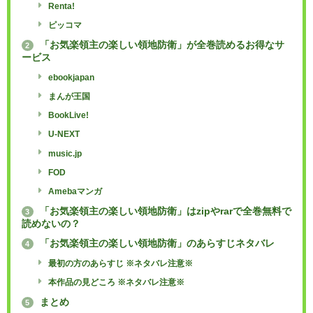
Renta!
ピッコマ
「お気楽領主の楽しい領地防衛」が全巻読めるお得なサ
2
ービス
ebookjapan
まんが王国
BookLive!
U-NEXT
music.jp
FOD
Amebaマンガ
「お気楽領主の楽しい領地防衛」はzipやrarで全巻無料で
3
読めないの？
「お気楽領主の楽しい領地防衛」のあらすじネタバレ
4
最初の方のあらすじ ※ネタバレ注意※
本作品の見どころ ※ネタバレ注意※
まとめ
5