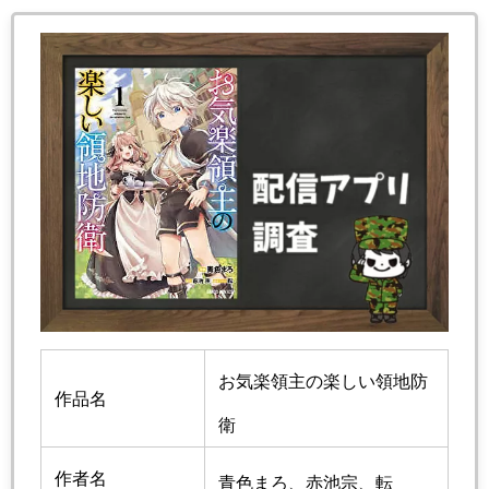
お気楽領主の楽しい領地防
作品名
衛
作者名
青色まろ、赤池宗、転