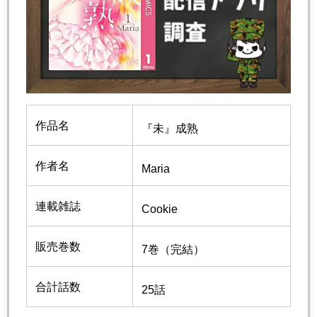
作品名
『未』成熟
作者名
Maria
連載雑誌
Cookie
販売巻数
7巻（完結）
合計話数
25話