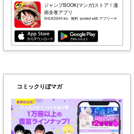
ジャンプBOOK(マンガ)ストア！漫
画全巻アプリ
SHUEISHA Inc.
無料
posted with アプリーチ
コミックりぼマガ