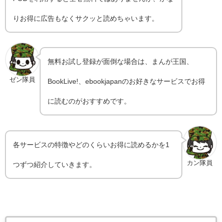
りお得に広告もなくサクッと読めちゃいます。
無料お試し登録が面倒な場合は、まんが王国、
ゼン隊員
BookLive!、ebookjapanのお好きなサービスでお得
に読むのがおすすめです。
各サービスの特徴やどのくらいお得に読めるかを1
カン隊員
つずつ紹介していきます。