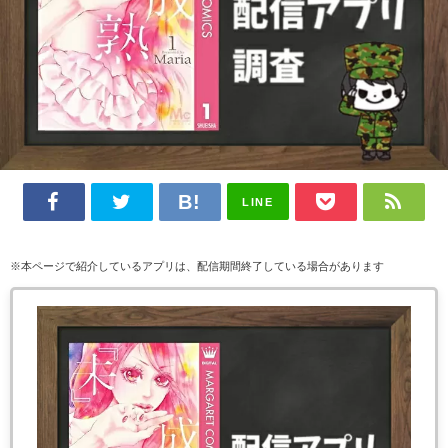
LINE
※本ページで紹介しているアプリは、配信期間終了している場合があります