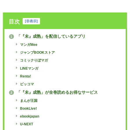
目次
[
非表示
]
「『未』成熟」を配信しているアプリ
1
マンガMee
ジャンプBOOKストア
コミックりぼマガ
LINEマンガ
Renta!
ピッコマ
「『未』成熟」が全巻読めるお得なサービス
2
まんが王国
BookLive!
ebookjapan
U-NEXT