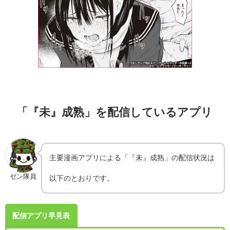
「『未』成熟」を配信しているアプリ
主要漫画アプリによる「『未』成熟」の配信状況は
ゼン隊員
以下のとおりです。
配信アプリ早見表