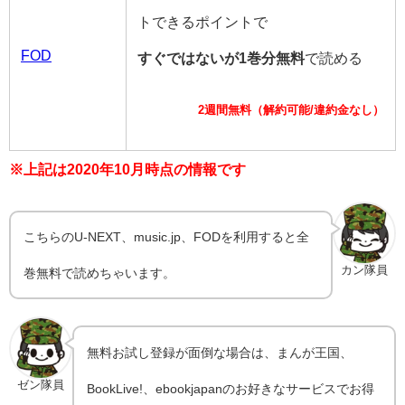
トできるポイントで
FOD
すぐではないが1巻分無料
で読める
2週間無料（解約可能/違約金なし）
※上記は2020年10月時点の情報です
こちらのU-NEXT、music.jp、FODを利用すると全
カン隊員
巻無料で読めちゃいます。
無料お試し登録が面倒な場合は、まんが王国、
ゼン隊員
BookLive!、ebookjapanのお好きなサービスでお得