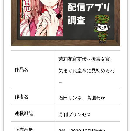
茉莉花官吏伝～後宮女官、
作品名
気まぐれ皇帝に見初められ
～
作者名
石田リンネ、高瀬わか
連載雑誌
月刊プリンセス
販売巻数