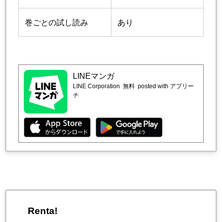
巻ごとの試し読み
あり
LINEマンガ
LINE Corporation
無料
posted with アプリー
チ
Renta!