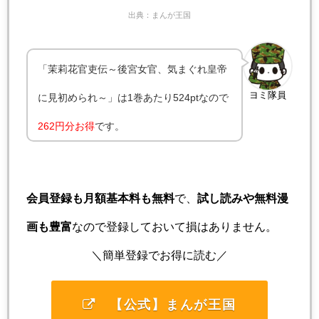
出典：まんが王国
「茉莉花官吏伝～後宮女官、気まぐれ皇帝
ヨミ隊員
に見初められ～」は1巻あたり524ptなので
262円分お得
です。
会員登録も月額基本料も無料
で、
試し読みや無料漫
画も豊富
なので登録しておいて損はありません。
＼簡単登録でお得に読む／
【公式】まんが王国