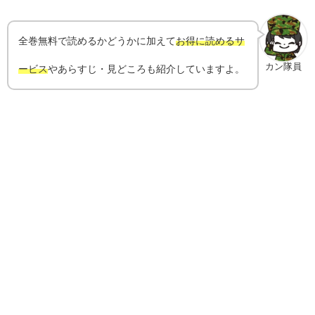
全巻無料で読めるかどうかに加えて
お得に読めるサ
カン隊員
ービス
やあらすじ・見どころも紹介していますよ。