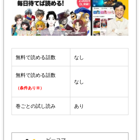
無料で読める話数
なし
無料で読める話数
なし
（条件あり※）
巻ごとの試し読み
あり
ピッコマ