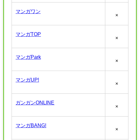
マンガワン
×
マンガTOP
×
マンガPark
×
マンガUP!
×
ガンガンONLINE
×
マンガBANG!
×