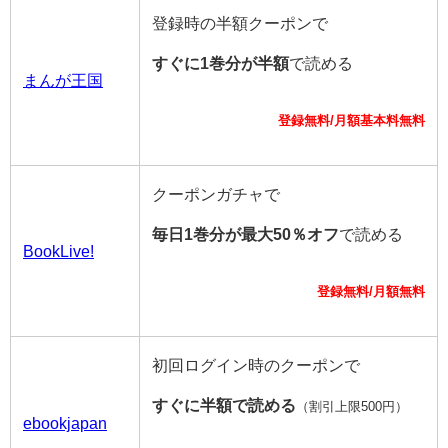
登録時の半額クーポンで
すぐに1巻分が半額
で読める
まんが王国
登録無料/月額基本料無料
クーポンガチャで
毎日1巻分が最大50％オフ
で読める
BookLive!
登録無料/月額無料
初回ログイン時のクーポンで
すぐに半額で読める
（割引上限500円）
ebookjapan