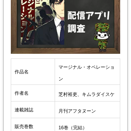
マージナル・オペレーショ
作品名
ン
作者名
芝村裕吏、キムラダイスケ
連載雑誌
月刊アフタヌーン
販売巻数
16巻（完結）