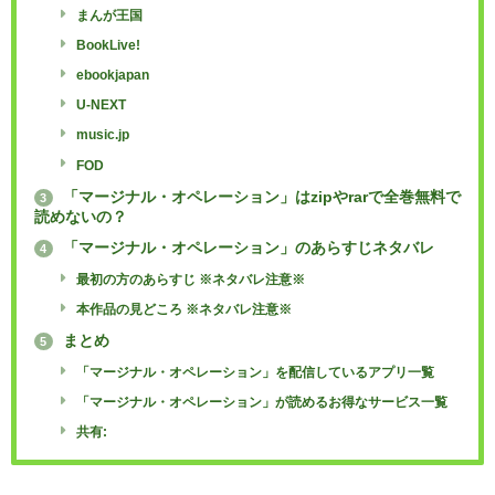
まんが王国
BookLive!
ebookjapan
U-NEXT
music.jp
FOD
「マージナル・オペレーション」はzipやrarで全巻無料で
3
読めないの？
「マージナル・オペレーション」のあらすじネタバレ
4
最初の方のあらすじ ※ネタバレ注意※
本作品の見どころ ※ネタバレ注意※
まとめ
5
「マージナル・オペレーション」を配信しているアプリ一覧
「マージナル・オペレーション」が読めるお得なサービス一覧
共有: