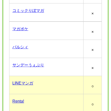
コミックりぼマガ
×
マガポケ
×
パルシィ
×
サンデーうぇぶり
×
LINEマンガ
○
Renta!
○