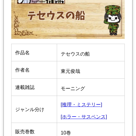
作品名
テセウスの船
作者名
東元俊哉
連載雑誌
モーニング
[推理・ミステリー]
ジャンル分け
[ホラー・サスペンス]
販売巻数
10巻