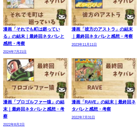
漫画「それでも町は廻ってい
漫画「彼方のアストラ」の結末
る」の結末｜最終回ネタバレと
｜最終回ネタバレと感想・考察
感想・考察
2023年11月11日
2024年7月21日
漫画「プロゴルファー猿」の結
漫画「RAVE」の結末｜最終回ネ
末｜最終回ネタバレと感想・考
タバレと感想・考察
察
2022年7月31日
2022年8月2日