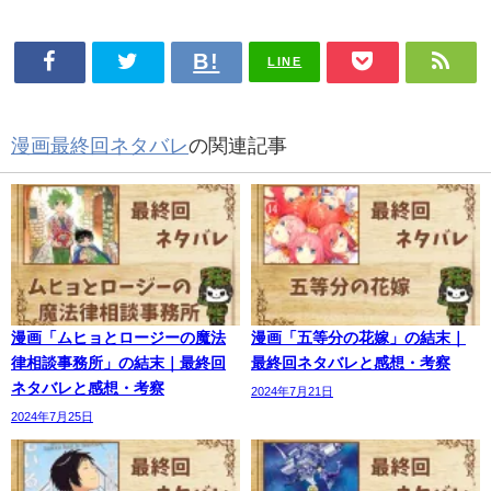
LINE
漫画最終回ネタバレ
の関連記事
漫画「ムヒョとロージーの魔法
漫画「五等分の花嫁」の結末｜
律相談事務所」の結末｜最終回
最終回ネタバレと感想・考察
ネタバレと感想・考察
2024年7月21日
2024年7月25日