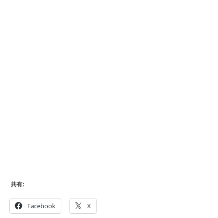
共有:
Facebook
X