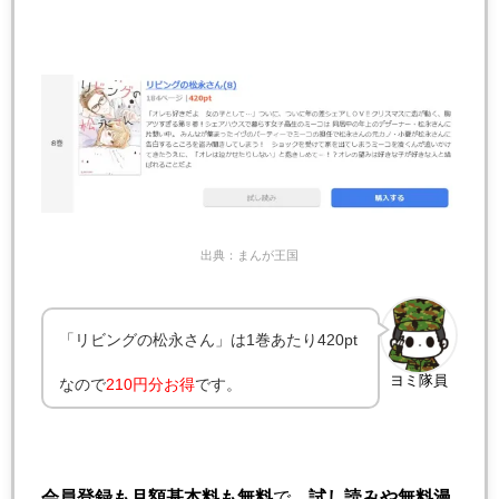
出典：まんが王国
「リビングの松永さん」は1巻あたり420pt
ヨミ隊員
なので
210円分お得
です。
会員登録も月額基本料も無料
で、
試し読みや無料漫