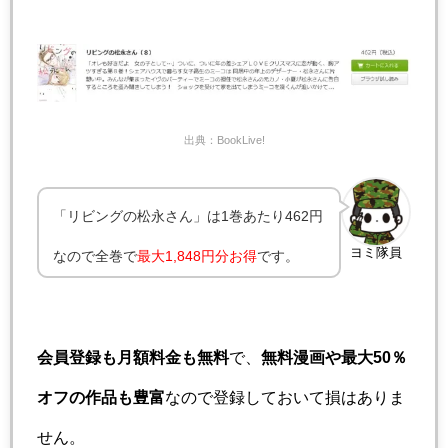
出典：BookLive!
「リビングの松永さん」は1巻あたり462円
ヨミ隊員
なので全巻で
最大1,848円分お得
です。
会員登録も月額料金も無料
で、
無料漫画や最大50％
オフの作品も豊富
なので登録しておいて損はありま
せん。