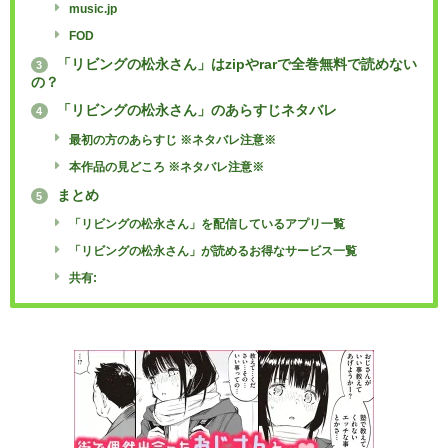
music.jp
FOD
「リビングの松永さん」はzipやrarで全巻無料で読めない
3
の？
「リビングの松永さん」のあらすじネタバレ
4
最初の方のあらすじ ※ネタバレ注意※
本作品の見どころ ※ネタバレ注意※
まとめ
5
「リビングの松永さん」を配信しているアプリ一覧
「リビングの松永さん」が読めるお得なサービス一覧
共有: