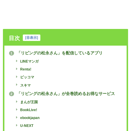
目次
[
非表示
]
「リビングの松永さん」を配信しているアプリ
1
LINEマンガ
Renta!
ピッコマ
スキマ
「リビングの松永さん」が全巻読めるお得なサービス
2
まんが王国
BookLive!
ebookjapan
U-NEXT