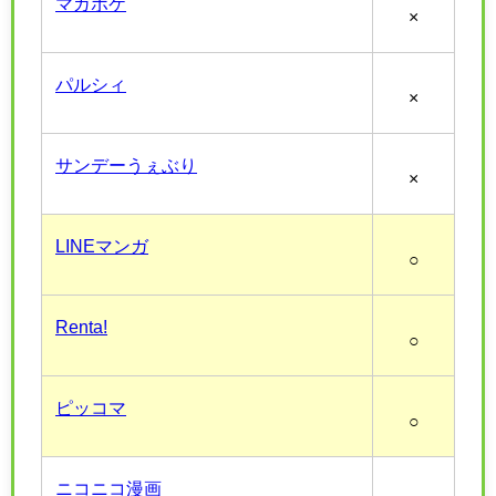
マガポケ
×
パルシィ
×
サンデーうぇぶり
×
LINEマンガ
○
Renta!
○
ピッコマ
○
ニコニコ漫画