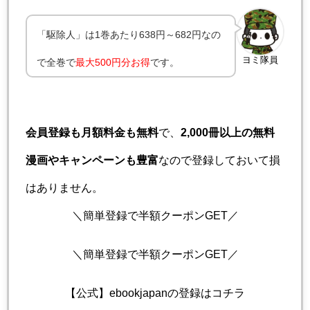
「駆除人」は1巻あたり638円～682円なの
ヨミ隊員
で全巻で
最大500円分お得
です。
会員登録も月額料金も無料
で、
2,000冊以上の無料
漫画やキャンペーンも豊富
なので登録しておいて損
はありません。
＼簡単登録で半額クーポンGET／
＼簡単登録で半額クーポンGET／
【公式】ebookjapanの登録はコチラ