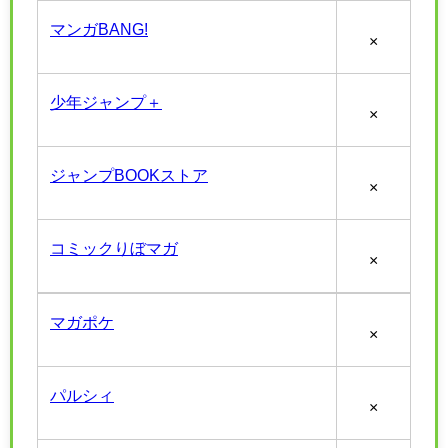
マンガBANG!
×
少年ジャンプ＋
×
ジャンプBOOKストア
×
コミックりぼマガ
×
マガポケ
×
パルシィ
×