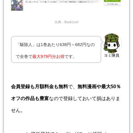
出典：BookLive!
「駆除人」は1巻あたり638円～682円なの
ヨミ隊員
で全巻で
最大979円分お得
です。
会員登録も月額料金も無料
で、
無料漫画や最大50％
オフの作品も豊富
なので登録しておいて損はありま
せん。