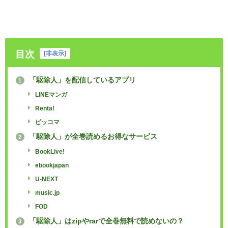
目次
[
非表示
]
「駆除人」を配信しているアプリ
1
LINEマンガ
Renta!
ピッコマ
「駆除人」が全巻読めるお得なサービス
2
BookLive!
ebookjapan
U-NEXT
music.jp
FOD
「駆除人」はzipやrarで全巻無料で読めないの？
3