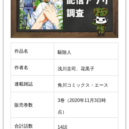
作品名
駆除人
作者名
浅川圭司
、
花黒子
連載雑誌
角川コミックス・エース
3巻（2020年11月3日時
販売巻数
点）
合計話数
14話