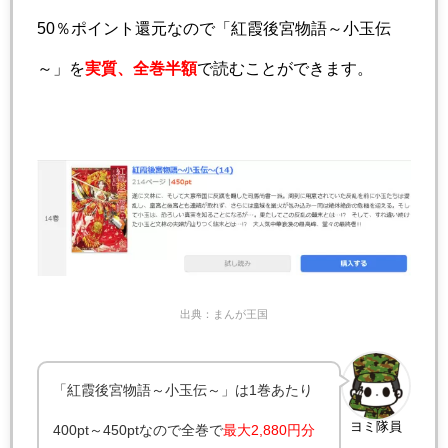
50％ポイント還元なので「紅霞後宮物語～小玉伝
～」を
実質、全巻半額
で読むことができます。
出典：まんが王国
「紅霞後宮物語～小玉伝～」は1巻あたり
ヨミ隊員
400pt～450ptなので全巻で
最大
2,880円分