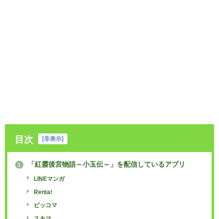
目次
[
非表示
]
「紅霞後宮物語～小玉伝～」を配信しているアプリ
1
LINEマンガ
Renta!
ピッコマ
スキマ