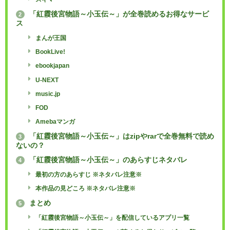
「紅霞後宮物語～小玉伝～」が全巻読めるお得なサービ
2
ス
まんが王国
BookLive!
ebookjapan
U-NEXT
music.jp
FOD
Amebaマンガ
「紅霞後宮物語～小玉伝～」はzipやrarで全巻無料で読め
3
ないの？
「紅霞後宮物語～小玉伝～」のあらすじネタバレ
4
最初の方のあらすじ ※ネタバレ注意※
本作品の見どころ ※ネタバレ注意※
まとめ
5
「紅霞後宮物語～小玉伝～」を配信しているアプリ一覧