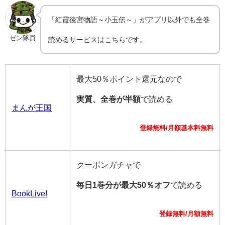
「紅霞後宮物語～小玉伝～」がアプリ以外でも全巻
ゼン隊員
読めるサービスはこちらです。
最大50％ポイント還元なので
実質、全巻が半額
で読める
まんが王国
登録無料/月額基本料無料
クーポンガチャで
毎日1巻分が最大50％オフ
で読める
BookLive!
登録無料/月額無料