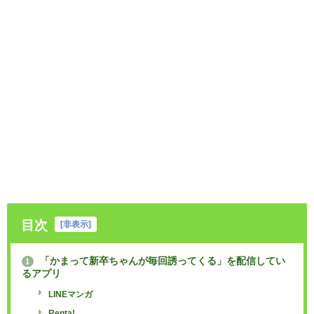
目次
[
非表示
]
「かまって新卒ちゃんが毎回誘ってくる」を配信してい
1
るアプリ
LINEマンガ
Renta!