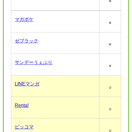
×
マガポケ
×
ゼブラック
×
サンデーうぇぶり
×
LINEマンガ
○
Renta!
○
ピッコマ
○