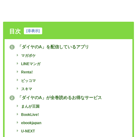
目次
[
非表示
]
「ダイヤのA」を配信しているアプリ
1
マガポケ
LINEマンガ
Renta!
ピッコマ
スキマ
「ダイヤのA」が全巻読めるお得なサービス
2
まんが王国
BookLive!
ebookjapan
U-NEXT