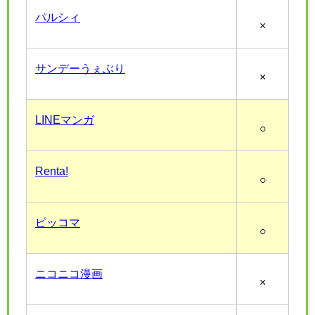
パルシィ
×
サンデーうぇぶり
×
LINEマンガ
○
Renta!
○
ピッコマ
○
ニコニコ漫画
×