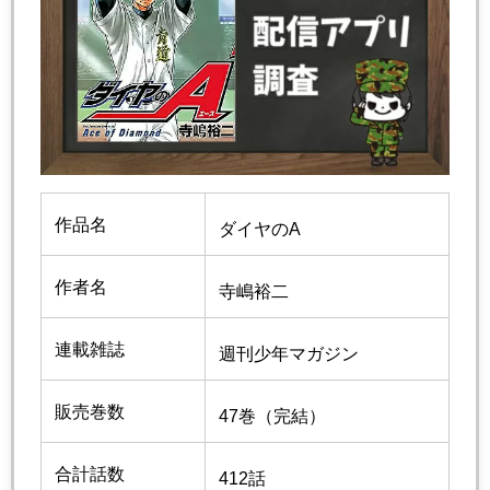
作品名
ダイヤのA
作者名
寺嶋裕二
連載雑誌
週刊少年マガジン
販売巻数
47巻（完結）
合計話数
412話