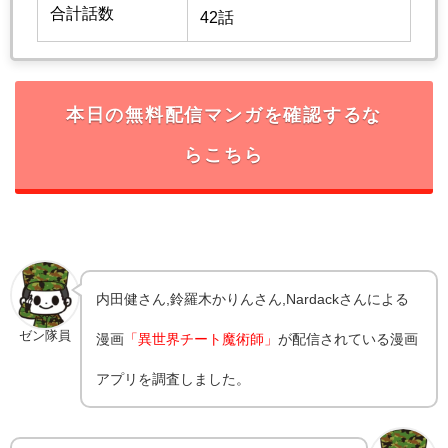
合計話数
42話
本日の無料配信マンガを確認するな
らこちら
内田健さん,
鈴羅木かりんさん,
Nardack
さんによる
ゼン隊員
漫画
「異世界チート魔術師」
が配信されている漫画
アプリを調査しました。