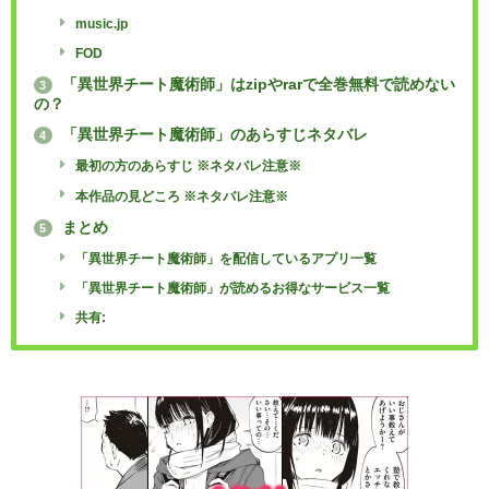
music.jp
FOD
「異世界チート魔術師」はzipやrarで全巻無料で読めない
3
の？
「異世界チート魔術師」のあらすじネタバレ
4
最初の方のあらすじ ※ネタバレ注意※
本作品の見どころ ※ネタバレ注意※
まとめ
5
「異世界チート魔術師」を配信しているアプリ一覧
「異世界チート魔術師」が読めるお得なサービス一覧
共有: