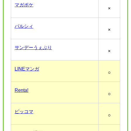
マガポケ
×
パルシィ
×
サンデーうぇぶり
×
LINEマンガ
○
Renta!
○
ピッコマ
○