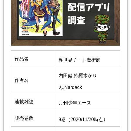
作品名
異世界チート魔術師
内田健,
鈴羅木かり
作者名
ん,
Nardack
連載雑誌
月刊少年エース
販売巻数
9巻（2020/11/20時点）