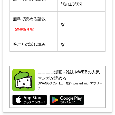
話の1/3話分
無料で読める話数
なし
（条件あり※）
巻ごとの試し読み
なし
ニコニコ漫画 - 雑誌やWEBの人気
マンガが読める
DWANGO Co., Ltd.
無料
posted with アプリー
チ