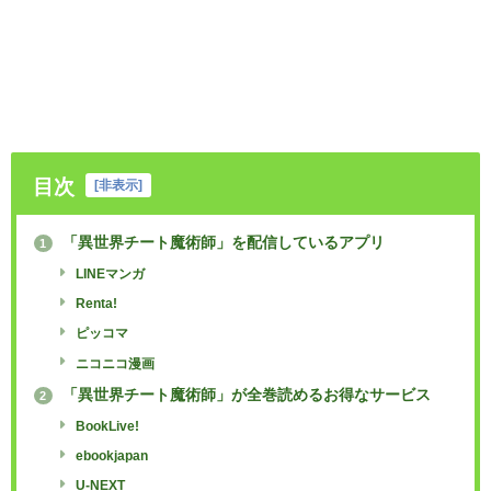
目次
[
非表示
]
「異世界チート魔術師」を配信しているアプリ
1
LINEマンガ
Renta!
ピッコマ
ニコニコ漫画
「異世界チート魔術師」が全巻読めるお得なサービス
2
BookLive!
ebookjapan
U-NEXT