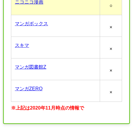
ニコニコ漫画
○
マンガボックス
×
スキマ
×
マンガ図書館Z
×
マンガZERO
×
※上記は2020年11月時点の情報で