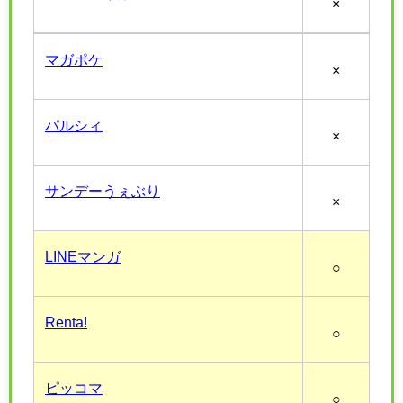
×
マガポケ
×
パルシィ
×
サンデーうぇぶり
×
LINEマンガ
○
Renta!
○
ピッコマ
○