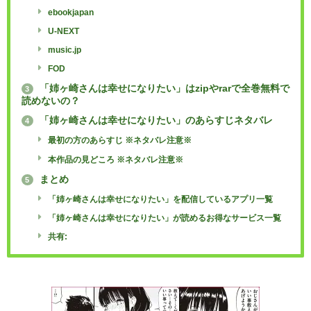
ebookjapan
U-NEXT
music.jp
FOD
「姉ヶ崎さんは幸せになりたい」はzipやrarで全巻無料で
3
読めないの？
「姉ヶ崎さんは幸せになりたい」のあらすじネタバレ
4
最初の方のあらすじ ※ネタバレ注意※
本作品の見どころ ※ネタバレ注意※
まとめ
5
「姉ヶ崎さんは幸せになりたい」を配信しているアプリ一覧
「姉ヶ崎さんは幸せになりたい」が読めるお得なサービス一覧
共有: