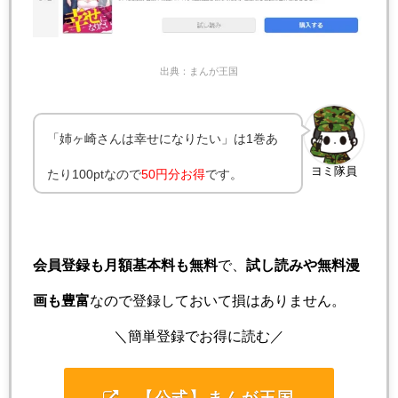
出典：まんが王国
「姉ヶ崎さんは幸せになりたい」は1巻あ
ヨミ隊員
たり100ptなので
50円分お得
です。
会員登録も月額基本料も無料
で、
試し読みや無料漫
画も豊富
なので登録しておいて損はありません。
＼簡単登録でお得に読む／
【公式】まんが王国