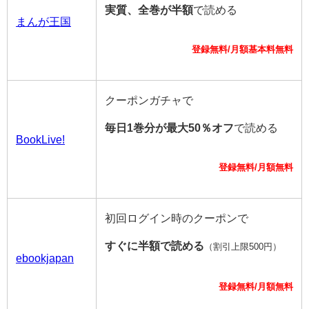
実質、全巻が半額
で読める
まんが王国
登録無料/月額基本料無料
クーポンガチャで
毎日1巻分が最大50％オフ
で読める
BookLive!
登録無料/月額無料
初回ログイン時のクーポンで
すぐに半額で読める
（割引上限500円）
ebookjapan
登録無料/月額無料