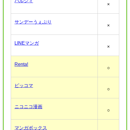
パルシィ
×
サンデーうぇぶり
×
LINEマンガ
×
Renta!
○
ピッコマ
○
ニコニコ漫画
○
マンガボックス