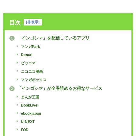
目次
[
非表示
]
「インゴシマ」を配信しているアプリ
1
マンガPark
Renta!
ピッコマ
ニコニコ漫画
マンガボックス
「インゴシマ」が全巻読めるお得なサービス
2
まんが王国
BookLive!
ebookjapan
U-NEXT
FOD