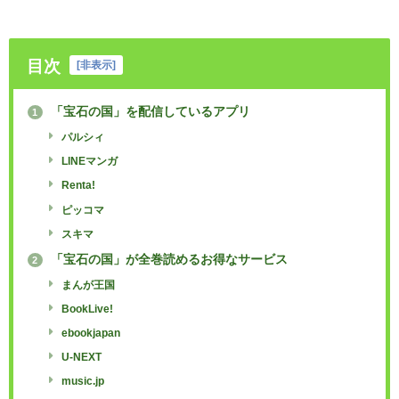
目次
[
非表示
]
「宝石の国」を配信しているアプリ
1
パルシィ
LINEマンガ
Renta!
ピッコマ
スキマ
「宝石の国」が全巻読めるお得なサービス
2
まんが王国
BookLive!
ebookjapan
U-NEXT
music.jp