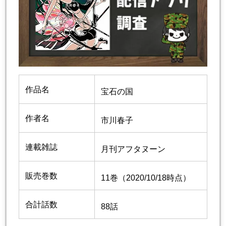
作品名
宝石の国
作者名
市川春子
連載雑誌
月刊アフタヌーン
販売巻数
11巻（2020/10/18時点）
合計話数
88話