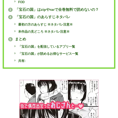
FOD
「宝石の国」はzipやrarで全巻無料で読めないの？
3
「宝石の国」のあらすじネタバレ
4
最初の方のあらすじ ※ネタバレ注意※
本作品の見どころ ※ネタバレ注意※
まとめ
5
「宝石の国」を配信しているアプリ一覧
「宝石の国」が読めるお得なサービス一覧
共有: