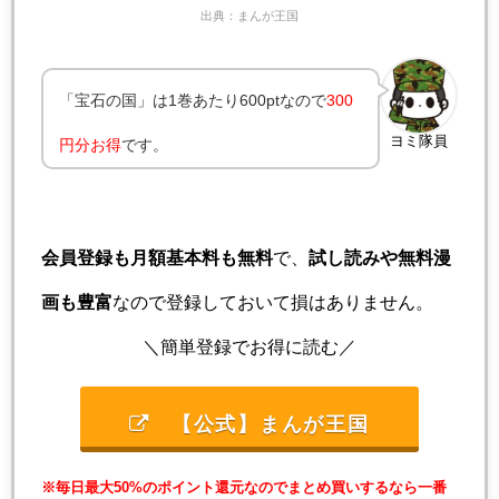
出典：まんが王国
「宝石の国」は1巻あたり600ptなので
300
ヨミ隊員
円分お得
です。
会員登録も月額基本料も無料
で、
試し読みや無料漫
画も豊富
なので登録しておいて損はありません。
＼簡単登録でお得に読む／
【公式】まんが王国
※毎日最大50%のポイント還元なのでまとめ買いするなら一番