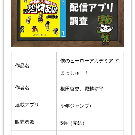
僕のヒーローアカデミア す
作品名
まっしゅ！！
作者名
根田啓史
、
堀越耕平
連載アプリ
少年ジャンプ+
販売巻数
5巻（完結）