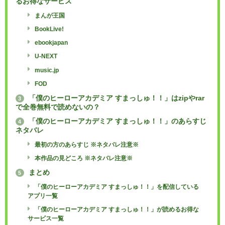
るお得なサービス
まんが王国
BookLive!
ebookjapan
U-NEXT
music.jp
FOD
「僕のヒーローアカデミア すまっしゅ！！」はzipやrar
3
で全巻無料で読めないの？
「僕のヒーローアカデミア すまっしゅ！！」のあらすじ
4
ネタバレ
最初の方のあらすじ ※ネタバレ注意※
本作品の見どころ ※ネタバレ注意※
まとめ
5
「僕のヒーローアカデミア すまっしゅ！！」を配信している
アプリ一覧
「僕のヒーローアカデミア すまっしゅ！！」が読めるお得な
サービス一覧