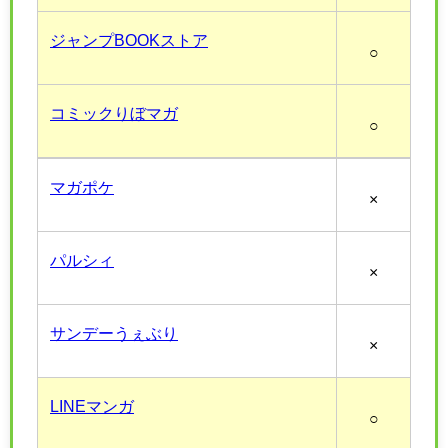
ジャンプBOOKストア
○
コミックりぼマガ
○
マガポケ
×
パルシィ
×
サンデーうぇぶり
×
LINEマンガ
○