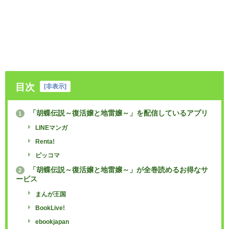
目次
[
非表示
]
「胡蝶伝説～復活嬢と地雷嬢～」を配信しているアプリ
1
LINEマンガ
Renta!
ピッコマ
「胡蝶伝説～復活嬢と地雷嬢～」が全巻読めるお得なサ
2
ービス
まんが王国
BookLive!
ebookjapan