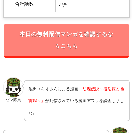
合計話数
4話
本日の無料配信マンガを確認するな
らこちら
池田ユキオ
さんによる漫画
「胡蝶伝説～復活嬢と地
ゼン隊員
雷嬢～」
が配信されている漫画アプリを調査しまし
た。