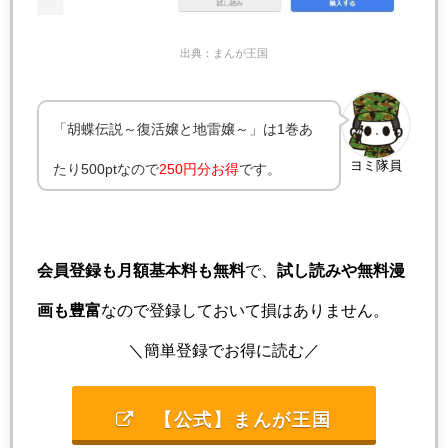
出典：まんが王国
「胡蝶伝説～復活嬢と地雷嬢～」は1巻あ
ヨミ隊員
たり500ptなので
250円分お得
です。
会員登録も月額基本料も無料
で、
試し読みや無料漫
画も豊富
なので登録しておいて損はありません。
＼簡単登録でお得に読む／
【公式】まんが王国