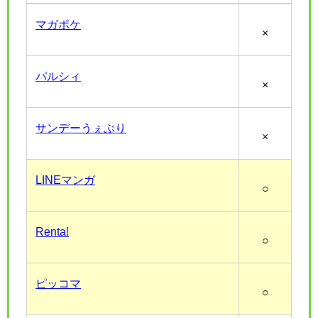
マガポケ
×
パルシィ
×
サンデーうぇぶり
×
LINEマンガ
○
Renta!
○
ピッコマ
○