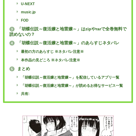
U-NEXT
music.jp
FOD
「胡蝶伝説～復活嬢と地雷嬢～」はzipやrarで全巻無料で
3
読めないの？
「胡蝶伝説～復活嬢と地雷嬢～」のあらすじネタバレ
4
最初の方のあらすじ ※ネタバレ注意※
本作品の見どころ ※ネタバレ注意※
まとめ
5
「胡蝶伝説～復活嬢と地雷嬢～」を配信しているアプリ一覧
「胡蝶伝説～復活嬢と地雷嬢～」が読めるお得なサービス一覧
共有: