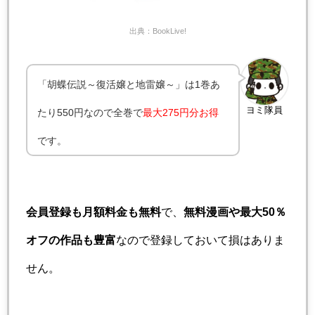
出典：BookLive!
「胡蝶伝説～復活嬢と地雷嬢～」は1巻あ
ヨミ隊員
たり550円なので全巻で
最大275円分お得
です。
会員登録も月額料金も無料
で、
無料漫画や最大50％
オフの作品も豊富
なので登録しておいて損はありま
せん。