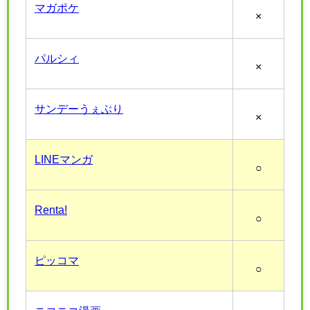
マガポケ
×
パルシィ
×
サンデーうぇぶり
×
LINEマンガ
○
Renta!
○
ピッコマ
○