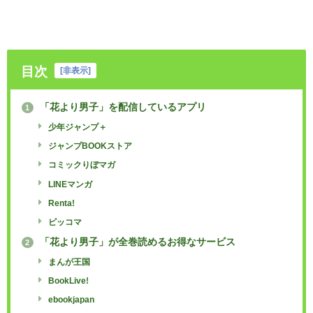
目次
[
非表示
]
「花より男子」を配信しているアプリ
1
少年ジャンプ＋
ジャンプBOOKストア
コミックりぼマガ
LINEマンガ
Renta!
ピッコマ
「花より男子」が全巻読めるお得なサービス
2
まんが王国
BookLive!
ebookjapan