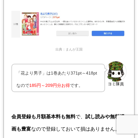
出典：まんが王国
「花より男子」は1巻あたり371pt～418pt
ヨミ隊員
なので
185円～209円分お得
です。
会員登録も月額基本料も無料
で、
試し読みや無料漫
画も豊富
なので登録しておいて損はありません。