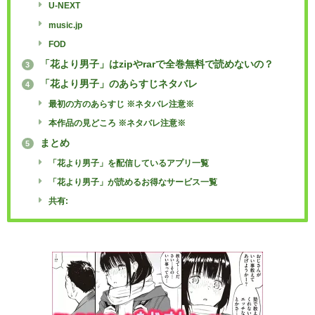
U-NEXT
music.jp
FOD
「花より男子」はzipやrarで全巻無料で読めないの？
3
「花より男子」のあらすじネタバレ
4
最初の方のあらすじ ※ネタバレ注意※
本作品の見どころ ※ネタバレ注意※
まとめ
5
「花より男子」を配信しているアプリ一覧
「花より男子」が読めるお得なサービス一覧
共有: