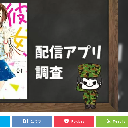
r
はてブ
Pocket
Feedly