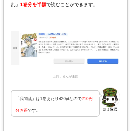
乱」
1巻分を半額
で読むことができます。
出典：まんが王国
「我間乱」は1巻あたり420ptなので
210円
ヨミ隊員
分お得
です。