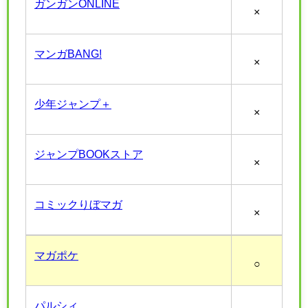
ガンガンONLINE
×
マンガBANG!
×
少年ジャンプ＋
×
ジャンプBOOKストア
×
コミックりぼマガ
×
マガポケ
○
パルシィ