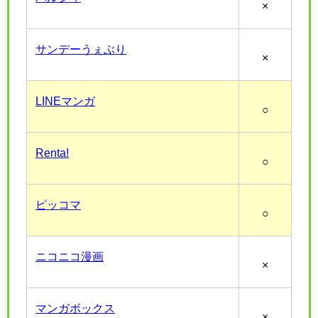
×
サンデーうぇぶり
×
LINEマンガ
○
Renta!
○
ピッコマ
○
ニコニコ漫画
×
マンガボックス
×