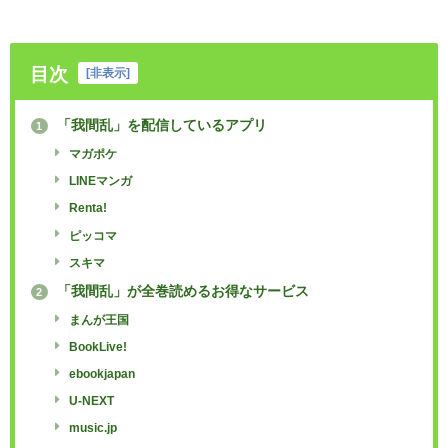
目次
[
非表示
]
「我間乱」を配信しているアプリ
1
マガポケ
LINEマンガ
Renta!
ピッコマ
スキマ
「我間乱」が全巻読めるお得なサービス
2
まんが王国
BookLive!
ebookjapan
U-NEXT
music.jp