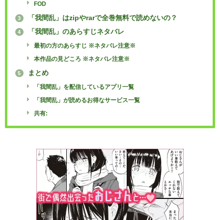
FOD
「我間乱」はzipやrarで全巻無料で読めないの？
3
「我間乱」のあらすじネタバレ
4
最初の方のあらすじ ※ネタバレ注意※
本作品の見どころ ※ネタバレ注意※
まとめ
5
「我間乱」を配信しているアプリ一覧
「我間乱」が読めるお得なサービス一覧
共有: