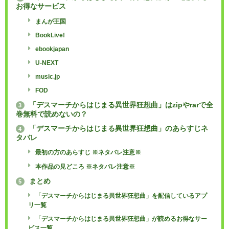
お得なサービス
まんが王国
BookLive!
ebookjapan
U-NEXT
music.jp
FOD
「デスマーチからはじまる異世界狂想曲」はzipやrarで全
3
巻無料で読めないの？
「デスマーチからはじまる異世界狂想曲」のあらすじネ
4
タバレ
最初の方のあらすじ ※ネタバレ注意※
本作品の見どころ ※ネタバレ注意※
まとめ
5
「デスマーチからはじまる異世界狂想曲」を配信しているアプ
リ一覧
「デスマーチからはじまる異世界狂想曲」が読めるお得なサー
ビス一覧