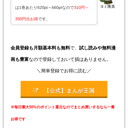
ヨミ隊員
は1巻あたり620pt～660ptなので
310円～
330円分お得
です。
会員登録も月額基本料も無料
で、
試し読みや無料漫
画も豊富
なので登録しておいて損はありません。
＼簡単登録でお得に読む／
【公式】まんが王国
※毎日最大50%のポイント還元なのでまとめ買いするなら一番
お得です