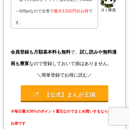
ヨミ隊員
～609ptなので全巻で
最大
3,532円分お得
で
す。
会員登録も月額基本料も無料
で、
試し読みや無料漫
画も豊富
なので登録しておいて損はありません。
＼簡単登録でお得に読む／
【公式】まんが王国
※毎日最大50%のポイント還元なのでまとめ買いするなら一番
お得です