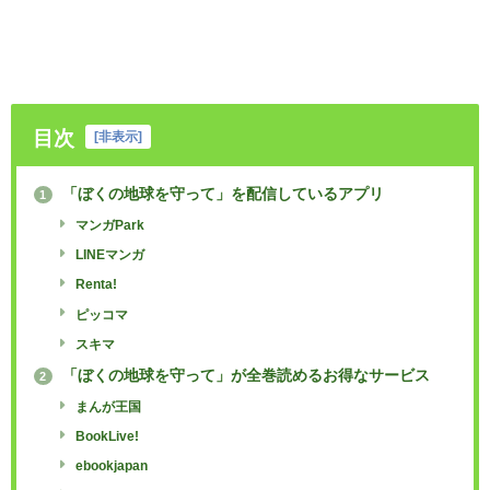
目次
[
非表示
]
「ぼくの地球を守って」を配信しているアプリ
1
マンガPark
LINEマンガ
Renta!
ピッコマ
スキマ
「ぼくの地球を守って」が全巻読めるお得なサービス
2
まんが王国
BookLive!
ebookjapan