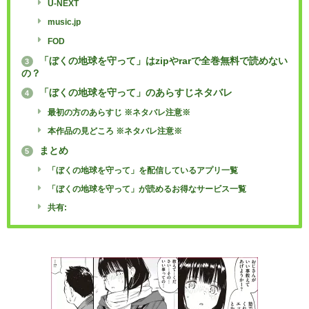
U-NEXT
music.jp
FOD
「ぼくの地球を守って」はzipやrarで全巻無料で読めない
3
の？
「ぼくの地球を守って」のあらすじネタバレ
4
最初の方のあらすじ ※ネタバレ注意※
本作品の見どころ ※ネタバレ注意※
まとめ
5
「ぼくの地球を守って」を配信しているアプリ一覧
「ぼくの地球を守って」が読めるお得なサービス一覧
共有: