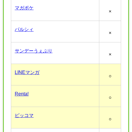
マガポケ
×
パルシィ
×
サンデーうぇぶり
×
LINEマンガ
○
Renta!
○
ピッコマ
○