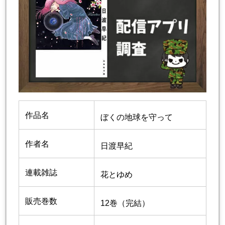
作品名
ぼくの地球を守って
作者名
日渡早紀
連載雑誌
花とゆめ
販売巻数
12巻（完結）