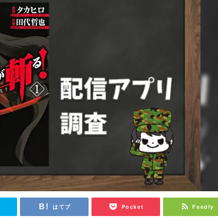
r
はてブ
Pocket
Feedly