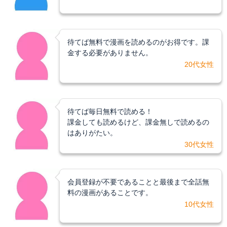
待てば無料で漫画を読めるのがお得です。課
金する必要がありません。
20代女性
待てば毎日無料で読める！
課金しても読めるけど、課金無しで読めるの
はありがたい。
30代女性
会員登録が不要であることと最後まで全話無
料の漫画があることです。
10代女性