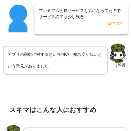
プレミアム会員サービスも気になってたので
サービス終了は少し残念…
20代男性
アプリの挙動に対する悪い評判や、知名度が低いと
ヨミ隊員
いう意見がありました。
スキマはこんな人におすすめ