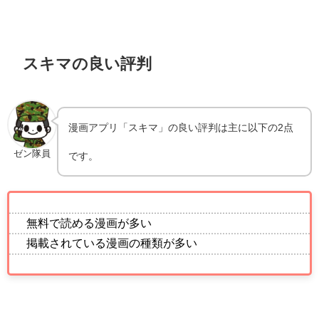
スキマの良い評判
漫画アプリ「スキマ」の良い評判は主に以下の2点
ゼン隊員
です。
無料で読める漫画が多い
掲載されている漫画の種類が多い