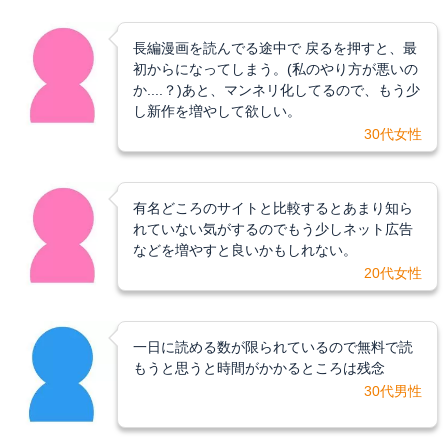
長編漫画を読んでる途中で 戻るを押すと、最
初からになってしまう。(私のやり方が悪いの
か....？)あと、マンネリ化してるので、もう少
し新作を増やして欲しい。
30代女性
有名どころのサイトと比較するとあまり知ら
れていない気がするのでもう少しネット広告
などを増やすと良いかもしれない。
20代女性
一日に読める数が限られているので無料で読
もうと思うと時間がかかるところは残念
30代男性