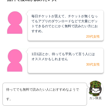
毎日チケットが貰えて、チケットが無くなっ
てもアプリのダウンロードなどで大量にゲッ
トできるのでとにかく無料で読みたい方にお
すすめ。
20代女性
1日1話とか、待っても平気って言う人には
オススメかもしれません
30代女性
待ってでも無料で読みたい人におすすめなようで
カン隊員
す。