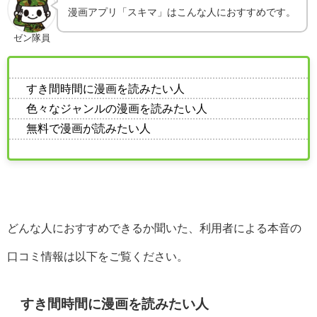
漫画アプリ「スキマ」はこんな人におすすめです。
ゼン隊員
すき間時間に漫画を読みたい人
色々なジャンルの漫画を読みたい人
無料で漫画が読みたい人
どんな人におすすめできるか聞いた、利用者による本音の
口コミ情報は以下をご覧ください。
すき間時間に漫画を読みたい人