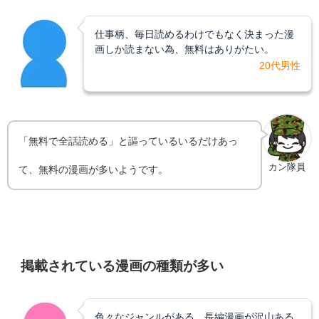
仕事柄、毎日読めるわけでもなく決まった漫
画しか読まない為、無料はありがたい。
20代男性
「無料で全話読める」と謳っているいるだけあっ
カン隊員
て、無料の漫画が多いようです。
掲載されている漫画の種類が多い
色々なジャンルがある。長編漫画が沢山ある