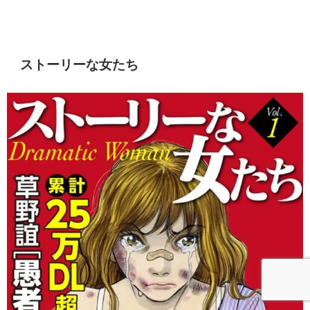
ストーリーな女たち