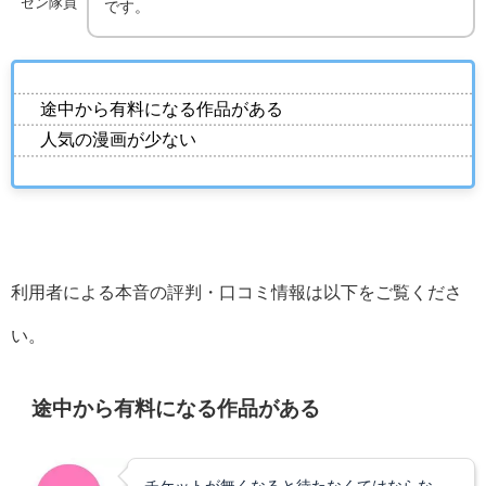
ゼン隊員
です。
途中から有料になる作品がある
人気の漫画が少ない
利用者による本音の評判・口コミ情報は以下をご覧くださ
い。
途中から有料になる作品がある
チケットが無くなると待たなくてはならな