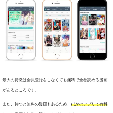
最大の特徴は会員登録をしなくても無料で全巻読める漫画
があるところです。
また、待つと無料の漫画もあるため、
ほかのアプリで有料